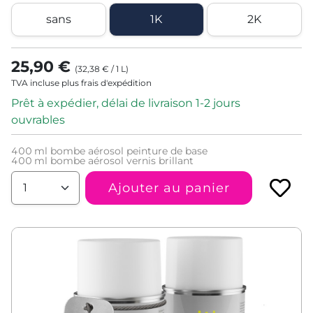
sans
1K
2K
25,90 €
(
32,38 €
/
1
L
)
TVA incluse plus frais d'expédition
Prêt à expédier, délai de livraison 1-2 jours
ouvrables
400
ml bombe aérosol peinture de base
400
ml bombe aérosol vernis brillant
Ajouter au panier