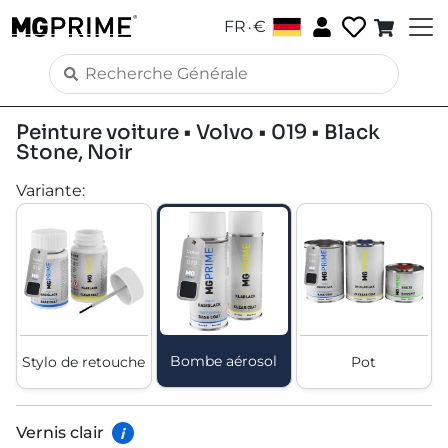
.
FR
€
Peinture voiture • Volvo • 019 • Black
Stone, Noir
Variante
:
Bombe aérosol
Stylo de retouche
Pot
Vernis clair
i