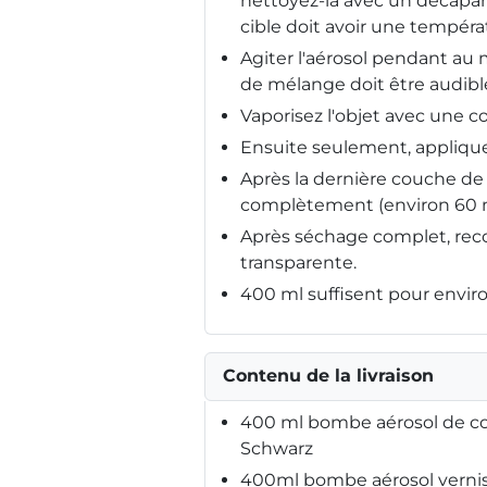
nettoyez-la avec un décapant
cible doit avoir une tempéra
Agiter l'aérosol pendant au m
de mélange doit être audible
Vaporisez l'objet avec une co
Ensuite seulement, applique
Après la dernière couche de 
complètement (environ 60 
Après séchage complet, rec
transparente.
400 ml suffisent pour enviro
Contenu de la livraison
400 ml bombe aérosol de co
Schwarz
400ml bombe aérosol vernis 