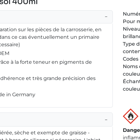
osol 400ml
Numéro
−
Pour 
Niveau
ration sur les pièces de la carrosserie, en
brillan
(dans ce cas éventuellement un primaire
Type 
essaire)
conte
 OEM
Codes 
râce à la forte teneur en pigments de
Noms 
couleu
adhérence et très grande précision des
Échant
couleu
ade in Germany
−
Dange
iérée, sèche et exempte de graisse -
inflam