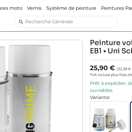
ures moto
Vernis
Système de peinture
Peintures P
Peinture voi
EB1 • Uni S
25,90 €
(
32,38 €
TVA incluse plus frais d
Prêt à expédier, dé
ouvrables
Variante
: