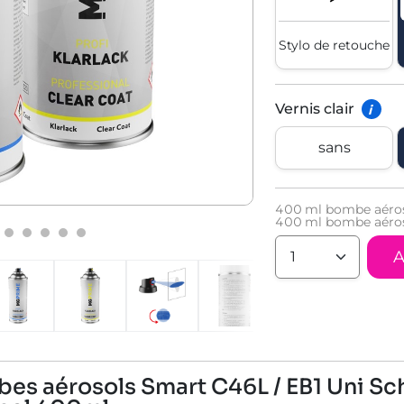
Stylo de retouche
Vernis clair
i
sans
400
ml bombe aéros
400
ml bombe aéroso
A
bes aérosols Smart C46L / EB1 Uni Sc