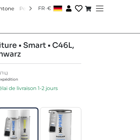
.
FR
€
antone
Peintures RAL
Peintures spéciales
Accessoire
ture • Smart • C46L,
chwarz
/
1
L
)
'expédition
lai de livraison 1-2 jours