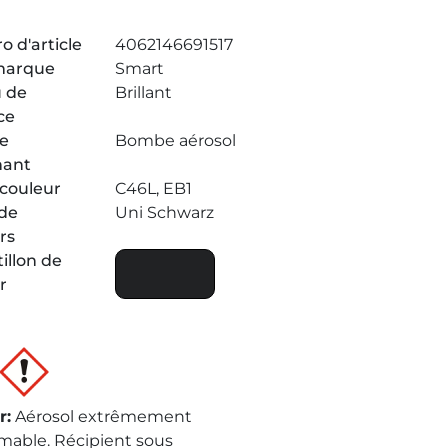
 d'article
4062146691517
marque
Smart
 de
Brillant
ce
de
Bombe aérosol
nant
couleur
C46L, EB1
de
Uni Schwarz
rs
illon de
r
r
:
Aérosol extrêmement
mable. Récipient sous