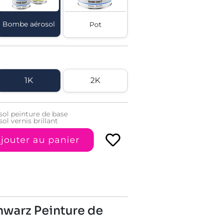
Bombe aérosol
Pot
1K
2K
ol peinture de base
l vernis brillant
jouter au panier
hwarz Peinture de