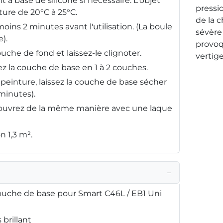
 à base de silicone si nécessaire. L'objet
pressio
ture de 20°C à 25°C.
de la 
oins 2 minutes avant l'utilisation. (La boule
sévère 
).
provoq
uche de fond et laissez-le clignoter.
vertige
z la couche de base en 1 à 2 couches.
peinture, laissez la couche de base sécher
minutes).
ouvrez de la même manière avec une laque
n 1,3 m².
−
uche de base pour Smart C46L / EB1 Uni
brillant