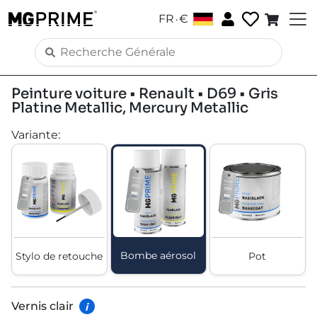
.
FR
€
Peinture voiture • Renault • D69 • Gris
Platine Metallic, Mercury Metallic
Variante
:
Bombe aérosol
Stylo de retouche
Pot
Vernis clair
i