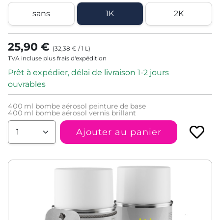
sans
1K
2K
25,90 €
(
32,38 €
/
1
L
)
TVA incluse plus frais d'expédition
Prêt à expédier, délai de livraison 1-2 jours
ouvrables
400
ml bombe aérosol peinture de base
400
ml bombe aérosol vernis brillant
Ajouter au panier