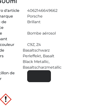
 400ml
 d'article
4062146649662
marque
Porsche
 de
Brillant
ce
de
Bombe aérosol
nant
couleur
C9Z, Z4
de
Basaltschwarz
rs
Perleffekt, Basalt
Black Metallic,
Basaltscharzmetallic
illon de
r