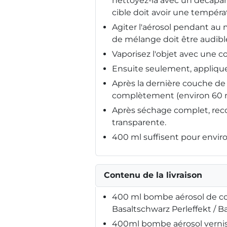
nettoyez-la avec un décapant
cible doit avoir une tempéra
Agiter l'aérosol pendant au m
de mélange doit être audible
Vaporisez l'objet avec une co
Ensuite seulement, applique
Après la dernière couche de 
complètement (environ 60 
Après séchage complet, rec
transparente.
400 ml suffisent pour enviro
Contenu de la livraison
400 ml bombe aérosol de co
Basaltschwarz Perleffekt / Ba
400ml bombe aérosol vernis 