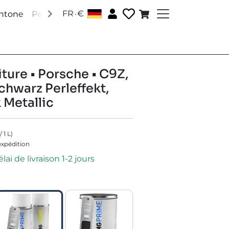
.
FR
€
antone
Peintures RAL
Peintures spéciales
Accessoire
ture • Porsche • C9Z,
chwarz Perleffekt,
 Metallic
/
1
L
)
'expédition
lai de livraison 1-2 jours