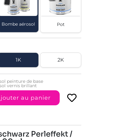
Bombe aérosol
Pot
1K
2K
ol peinture de base
l vernis brillant
jouter au panier
chwarz Perleffekt /