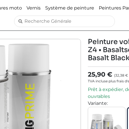
ures moto
Vernis
Système de peinture
Peintures P
Peinture voi
Z4 • Basalts
Basalt Black
25,90 €
(
32,38 €
TVA incluse plus frais d
Prêt à expédier, dé
ouvrables
Variante
: