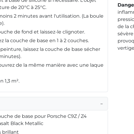
 à base de silicone si nécessaire. L'objet
Dange
ture de 20°C à 25°C.
inflam
oins 2 minutes avant l'utilisation. (La boule
pressio
).
de la 
uche de fond et laissez-le clignoter.
sévère 
z la couche de base en 1 à 2 couches.
provoq
vertige
peinture, laissez la couche de base sécher
minutes).
ouvrez de la même manière avec une laque
n 1,3 m².
−
uche de base pour Porsche C9Z / Z4
salt Black Metallic
brillant