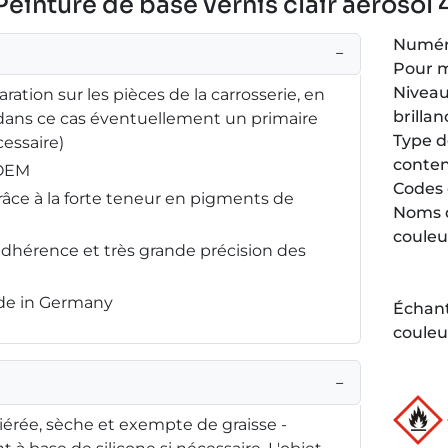
 Peinture de base vernis clair aérosol
Numéro
−
Pour 
Niveau
ration sur les pièces de la carrosserie, en
brillan
(dans ce cas éventuellement un primaire
Type 
essaire)
conte
 OEM
Codes 
râce à la forte teneur en pigments de
Noms 
couleu
adhérence et très grande précision des
ade in Germany
Échant
couleu
−
iérée, sèche et exempte de graisse -