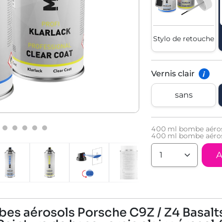
Stylo de retouche
Vernis clair
i
sans
400
ml bombe aéros
400
ml bombe aéroso
A
es aérosols Porsche C9Z / Z4 Basalts