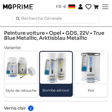
.
FR
€
Peinture voiture • Opel • GDS, 22V • True
Blue Metallic, Arktisblau Metallic
Variante
:
Bombe aérosol
Stylo de retouche
Pot
Vernis clair
i