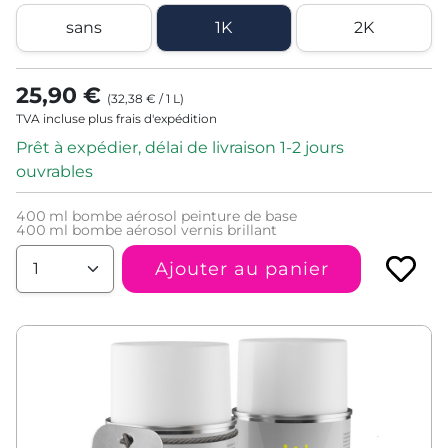
sans
1K
2K
25,90 €
(
32,38 €
/
1
L
)
TVA incluse plus frais d'expédition
Prêt à expédier, délai de livraison 1-2 jours
ouvrables
400
ml bombe aérosol peinture de base
400
ml bombe aérosol vernis brillant
Ajouter au panier