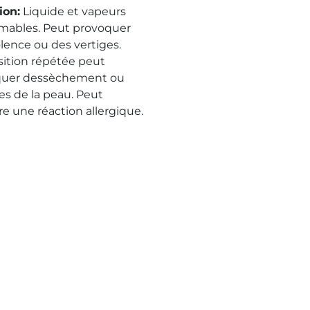
ion
:
Liquide et vapeurs
mables. Peut provoquer
ence ou des vertiges.
sition répétée peut
quer dessèchement ou
es de la peau. Peut
re une réaction allergique.