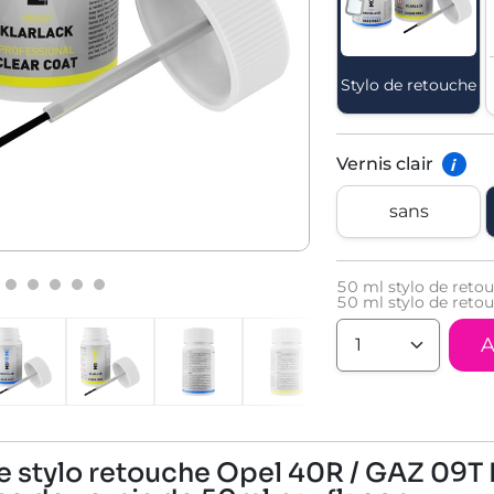
Stylo de retouche
Vernis clair
i
sans
50
ml stylo de reto
50
ml stylo de retou
A
 de stylo retouche Opel 40R / GAZ 09