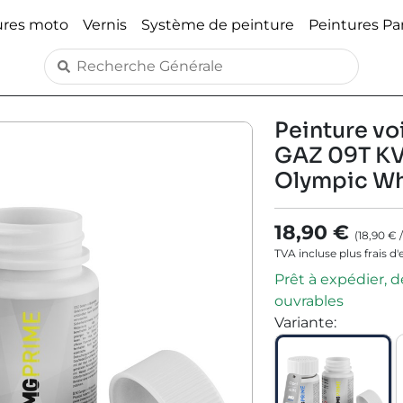
ures moto
Vernis
Système de peinture
Peintures P
Peinture voi
GAZ 09T KV
Olympic Wh
18,90 €
(
18,90 €
TVA incluse plus frais d
Prêt à expédier, dé
ouvrables
Variante
: