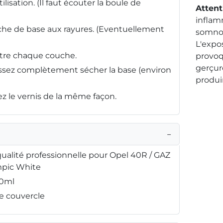
ilisation. (Il faut écouter la boule de
Attent
inflam
che de base aux rayures. (Eventuellement
somnol
L'expo
ntre chaque couche.
provo
gerçur
aissez complètement sécher la base (environ
produi
sez le vernis de la même façon.
−
ualité professionnelle pour Opel 40R / GAZ
mpic White
50ml
le couvercle