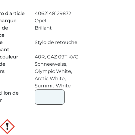
 d'article
4062148129872
marque
Opel
 de
Brillant
ce
de
Stylo de retouche
nant
couleur
40R, GAZ 09T KVC
de
Schneeweiss,
rs
Olympic White,
Arctic White,
Summit White
illon de
r