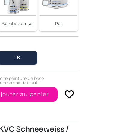
Bombe aérosol
Pot
1K
uche peinture de base
che vernis brillant
jouter au panier
T KVC Schneeweiss /