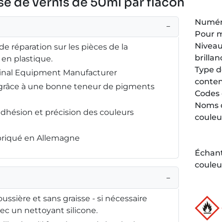
e de vernis de 50ml par flacon
Numéro
−
Pour 
Niveau
 de réparation sur les pièces de la
brillan
 en plastique.
Type 
ginal Equipment Manufacturer
conte
é grâce à une bonne teneur de pigments
Codes 
Noms 
adhésion et précision des couleurs
couleu
abriqué en Allemagne
Échant
couleu
−
oussière et sans graisse - si nécessaire
c un nettoyant silicone.