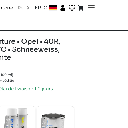
.
FR
€
antone
Peintures RAL
Peintures spéciales
Accessoire
ture • Opel • 40R,
C • Schneeweiss,
ite
/
100
ml
)
'expédition
lai de livraison 1-2 jours