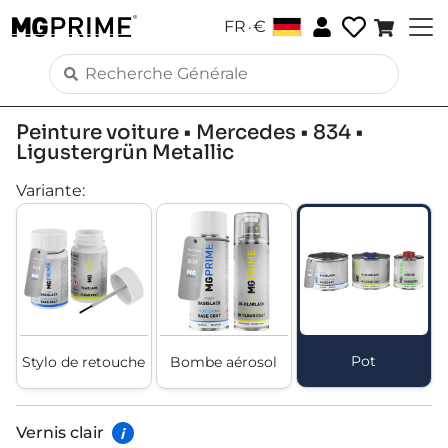
.
FR
€
Peinture voiture • Mercedes • 834 •
Ligustergrün Metallic
Variante
:
Pot
Stylo de retouche
Bombe aérosol
Vernis clair
i