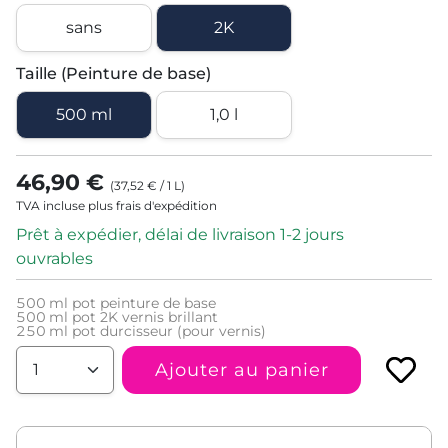
sans
2K
Taille (Peinture de base)
500 ml
1,0 l
46,90 €
(
37,52 €
/
1
L
)
TVA incluse plus frais d'expédition
Prêt à expédier, délai de livraison 1-2 jours
ouvrables
500
ml pot peinture de base
500
ml pot 2K vernis brillant
250
ml pot durcisseur (pour vernis)
Ajouter au panier