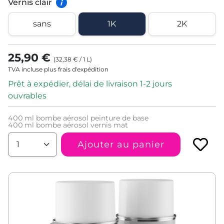
Vernis clair
i
sans
1K
2K
25,90 €
(
32,38 €
/
1
L
)
TVA incluse plus frais d'expédition
Prêt à expédier, délai de livraison 1-2 jours
ouvrables
400
ml bombe aérosol peinture de base
400
ml bombe aérosol vernis mat
Ajouter au panier