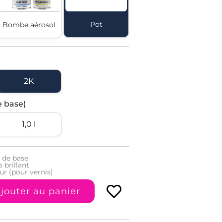
Pot
Bombe aérosol
2K
e base)
1,0 l
 de base
 brillant
ur (pour vernis)
jouter au panier