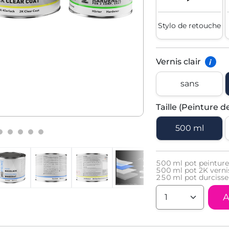
Stylo de retouche
Vernis clair
i
sans
Taille (Peinture d
500 ml
500
ml pot peinture
500
ml pot 2K vernis
250
ml pot durcisse
A