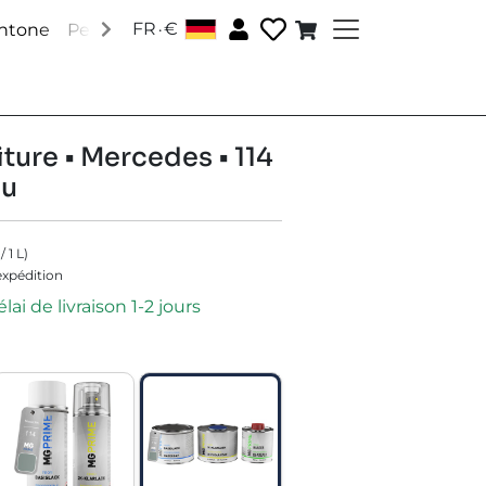
.
FR
€
antone
Peintures RAL
Peintures spéciales
Accessoire
iture • Mercedes • 114
au
/
1
L
)
'expédition
lai de livraison 1-2 jours