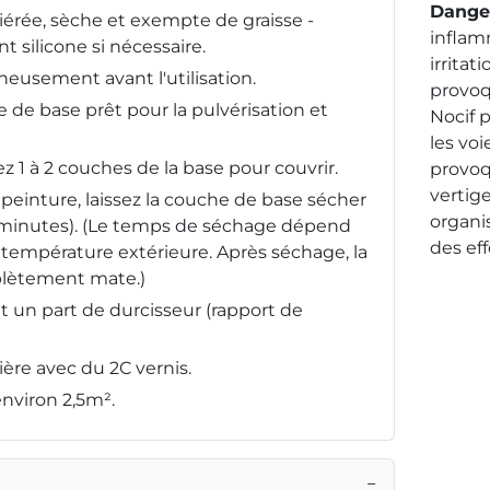
Dange
iérée, sèche et exempte de graisse -
inflam
t silicone si nécessaire.
irritat
neusement avant l'utilisation.
provoq
e de base prêt pour la pulvérisation et
Nocif p
les voi
 1 à 2 couches de la base pour couvrir.
provoq
vertige
peinture, laissez la couche de base sécher
organi
minutes). (Le temps de séchage dépend
des ef
a température extérieure. Après séchage, la
plètement mate.)
t un part de durcisseur (rapport de
re avec du 2C vernis.
nviron 2,5m².
−