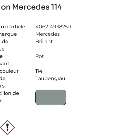
tion Mercedes 114
 d'article
4062149382511
marque
Mercedes
 de
Brillant
ce
de
Pot
nant
couleur
114
de
Taubengrau
rs
illon de
r