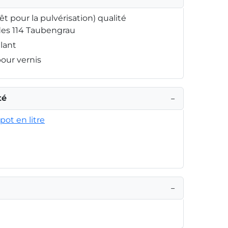
rêt pour la pulvérisation) qualité
des 114 Taubengrau
llant
pour vernis
té
−
pot en litre
−