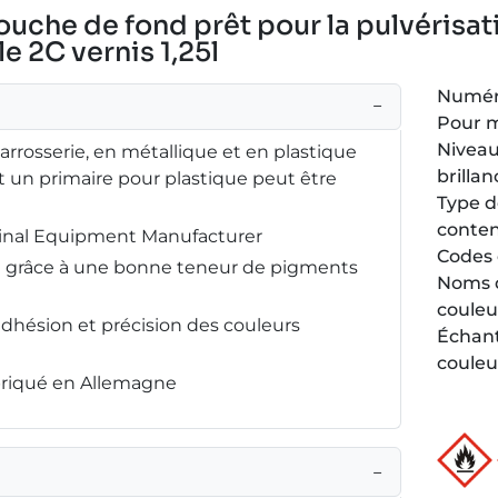
couche de fond prêt pour la pulvérisa
e 2C vernis 1,25l
Numéro
−
Pour 
Niveau
carrosserie, en métallique et en plastique
brillan
 un primaire pour plastique peut être
Type 
conte
ginal Equipment Manufacturer
Codes 
ée grâce à une bonne teneur de pigments
Noms 
couleu
adhésion et précision des couleurs
Échant
couleu
abriqué en Allemagne
−