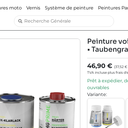
ures moto
Vernis
Système de peinture
Peintures P
Peinture vo
• Taubengr
46,90 €
(
37,52 €
TVA incluse plus frais d
Prêt à expédier, dé
ouvrables
Variante
: