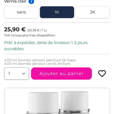
Vernis clair
i
sans
1K
2K
25,90 €
(
32,38 €
/
1
L
)
TVA incluse plus frais d'expédition
Prêt à expédier, délai de livraison 1-2 jours
ouvrables
400
ml bombe aérosol peinture de base
400
ml bombe aérosol vernis brillant
Ajouter au panier