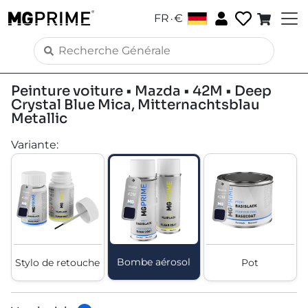
.
FR
€
Peinture voiture • Mazda • 42M • Deep
Crystal Blue Mica, Mitternachtsblau
Metallic
Variante
:
Bombe aérosol
Stylo de retouche
Pot