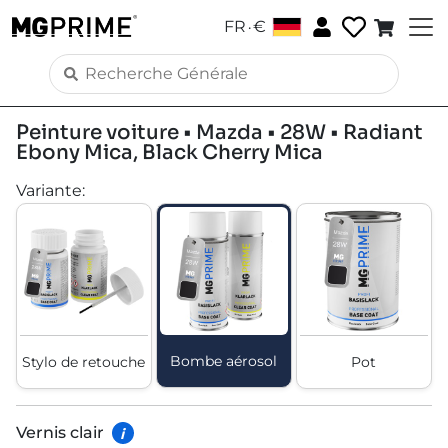
.
FR
€
Peinture voiture • Mazda • 28W • Radiant
Ebony Mica, Black Cherry Mica
Variante
:
Bombe aérosol
Stylo de retouche
Pot
Vernis clair
i