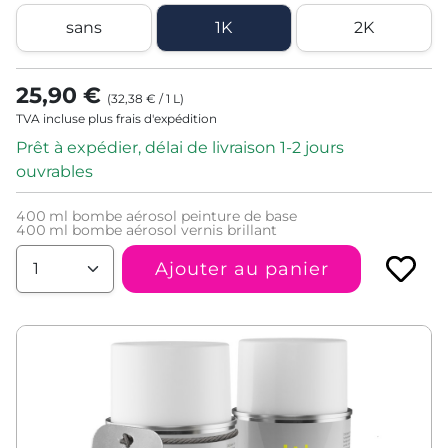
sans
1K
2K
25,90 €
(
32,38 €
/
1
L
)
TVA incluse plus frais d'expédition
Prêt à expédier, délai de livraison 1-2 jours
ouvrables
400
ml bombe aérosol peinture de base
400
ml bombe aérosol vernis brillant
Ajouter au panier