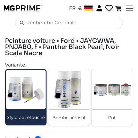
.
FR
€
Peinture voiture • Ford • JAYCWWA,
PNJAB0, F • Panther Black Pearl, Noir
Scala Nacre
Variante
:
Stylo de retouche
Bombe aérosol
Pot