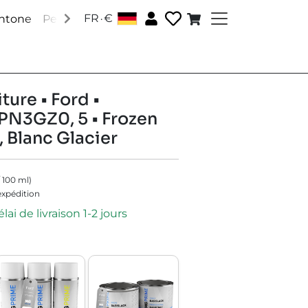
.
FR
€
antone
Peintures RAL
Peintures spéciales
Accessoire
ture • Ford •
N3GZ0, 5 • Frozen
, Blanc Glacier
/
100
ml
)
'expédition
lai de livraison 1-2 jours