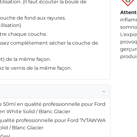
ilisation. (Il faut écouter la boule de
Attent
couche de fond aux rayures.
inflam
lisation)
somnol
ntre chaque couche.
L'expo
provo
aissez complètement sécher la couche de
gerçur
produi
fet) de la même façon.
sez le vernis de la même façon.
−
 50ml en qualité professionnelle pour Ford
 White Solid / Blanc Glacier
qualité professionnelle pour Ford 7VTAWWA
lid / Blanc Glacier
 50ml