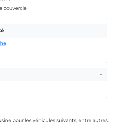
le couvercle
té
−
che
−
usine pour les véhicules suivants, entre autres.