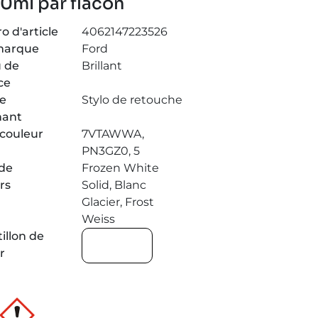
50ml par flacon
 d'article
4062147223526
marque
Ford
 de
Brillant
ce
de
Stylo de retouche
nant
couleur
7VTAWWA,
PN3GZ0, 5
de
Frozen White
rs
Solid, Blanc
Glacier, Frost
Weiss
illon de
r