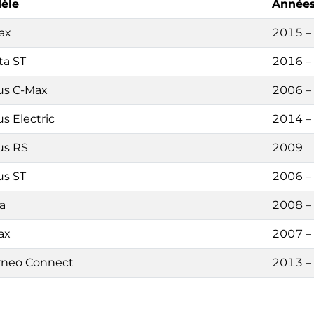
èle
Année
ax
2015 –
ta ST
2016 –
us C-Max
2006 –
s Electric
2014 –
us RS
2009
us ST
2006 –
a
2008 –
ax
2007 –
rneo Connect
2013 –