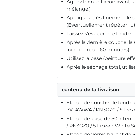
Agitez bien le flacon avant ut
mélange.)
Appliquez très finement le 
(Eventuellement répéter l’uti
Laissez s’évaporer le fond e
Après la dernière couche, l
fond (min. de 60 minutes).
Utilisez la base (peinture ef
Après le séchage total, utili
contenu de la livraison
Flacon de couche de fond de
7VTAWWA / PN3GZ0 / 5 Frozen
Flacon de base de 50ml en 
/ PN3GZ0 / 5 Frozen White So
Flacon de vernis brillant de