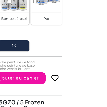
Bombe aérosol
Pot
1K
uche peinture de fond
uche peinture de base
che vernis brillant
jouter au panier
3GZ0 / 5 Frozen