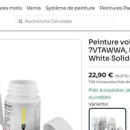
ures moto
Vernis
Système de peinture
Peintures P
Peinture voi
7VTAWWA, P
White Solid
22,90 €
(
15,27 €
TVA incluse plus frais d
Prêt à expédier, dé
ouvrables
Variante
: