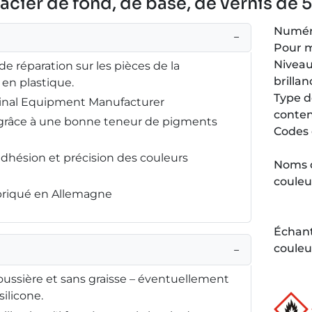
lacier de fond, de base, de vernis de 
Numéro
−
Pour 
Niveau
 de réparation sur les pièces de la
brillan
 en plastique.
Type 
ginal Equipment Manufacturer
conte
é grâce à une bonne teneur de pigments
Codes 
adhésion et précision des couleurs
Noms 
couleu
abriqué en Allemagne
Échant
couleu
−
poussière et sans graisse – éventuellement
ilicone.