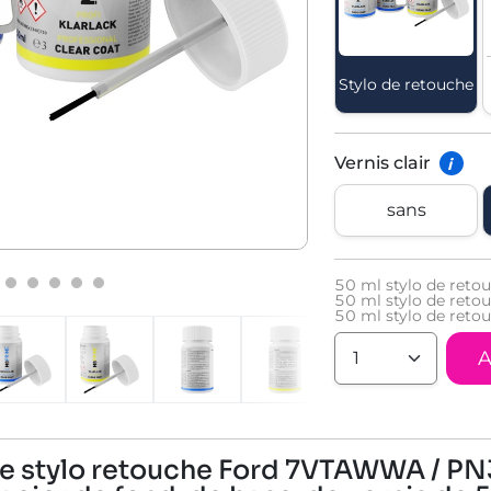
Stylo de retouche
Vernis clair
i
sans
50
ml stylo de reto
50
ml stylo de reto
50
ml stylo de retou
A
 de stylo retouche Ford 7VTAWWA / PN