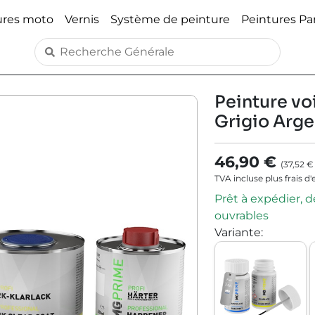
ures moto
Vernis
Système de peinture
Peintures P
Peinture voi
Grigio Arge
46,90 €
(
37,52 €
TVA incluse plus frais d
Prêt à expédier, dé
ouvrables
Variante
: