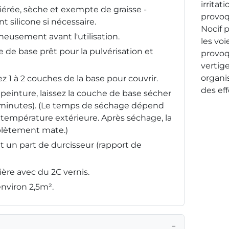
irritat
iérée, sèche et exempte de graisse -
provoq
t silicone si nécessaire.
Nocif p
neusement avant l'utilisation.
les voi
e de base prêt pour la pulvérisation et
provoq
vertige
organi
 1 à 2 couches de la base pour couvrir.
des ef
peinture, laissez la couche de base sécher
minutes). (Le temps de séchage dépend
a température extérieure. Après séchage, la
plètement mate.)
t un part de durcisseur (rapport de
re avec du 2C vernis.
nviron 2,5m².
−