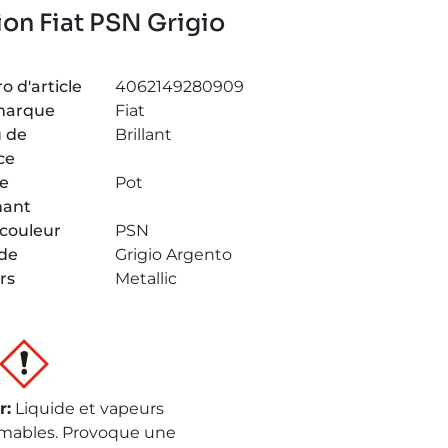
ion Fiat PSN Grigio
 d'article
4062149280909
marque
Fiat
 de
Brillant
ce
de
Pot
nant
couleur
PSN
de
Grigio Argento
rs
Metallic
r
:
Liquide et vapeurs
mables. Provoque une