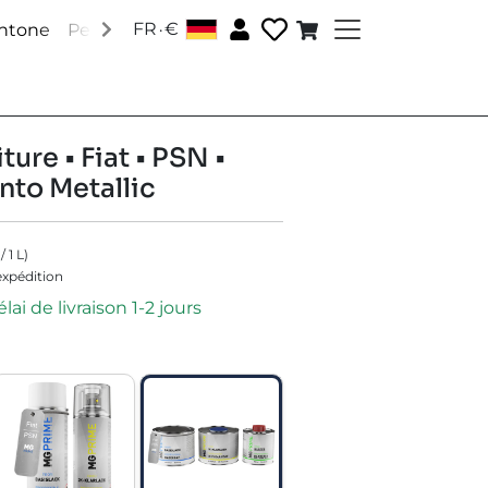
.
FR
€
antone
Peintures RAL
Peintures spéciales
Accessoire
ture • Fiat • PSN •
nto Metallic
/
1
L
)
'expédition
lai de livraison 1-2 jours