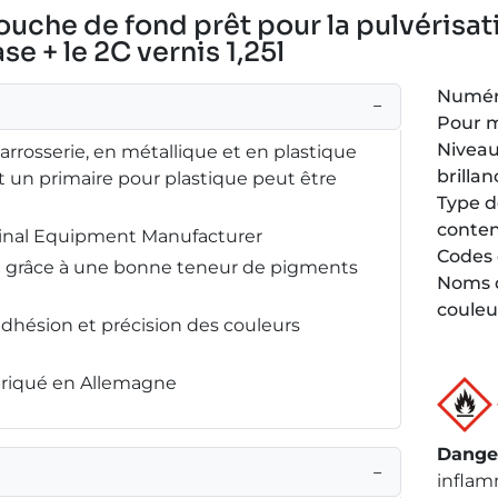
couche de fond prêt pour la pulvérisat
se + le 2C vernis 1,25l
Numéro
−
Pour 
Niveau
carrosserie, en métallique et en plastique
brillan
 un primaire pour plastique peut être
Type 
conte
ginal Equipment Manufacturer
Codes 
ée grâce à une bonne teneur de pigments
Noms 
couleu
adhésion et précision des couleurs
abriqué en Allemagne
Dange
−
inflam