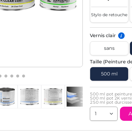
Stylo de retouche
Vernis clair
i
sans
Taille (Peinture d
500 ml
500
ml pot peinture
500
ml pot 2K vernis
250
ml pot durcisse
A