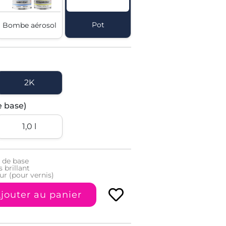
Pot
Bombe aérosol
2K
e base)
1,0 l
 de base
 brillant
ur (pour vernis)
jouter au panier