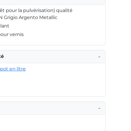
rêt pour la pulvérisation) qualité
N Grigio Argento Metallic
llant
pour vernis
té
−
pot en litre
−