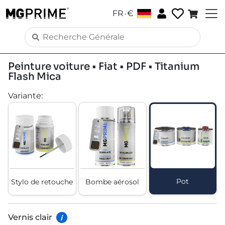
.
FR
€
Peinture voiture • Fiat • PDF • Titanium
Flash Mica
Variante
:
Pot
Stylo de retouche
Bombe aérosol
Vernis clair
i