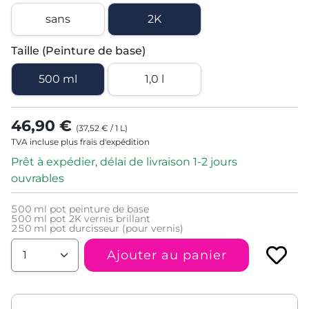
sans
2K
Taille (Peinture de base)
500 ml
1,0 l
46,90 €
(
37,52 €
/
1
L
)
TVA incluse plus frais d'expédition
Prêt à expédier, délai de livraison 1-2 jours
ouvrables
500
ml pot peinture de base
500
ml pot 2K vernis brillant
250
ml pot durcisseur (pour vernis)
Ajouter au panier