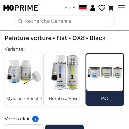
.
FR
€
Peinture voiture • Fiat • DX8 • Black
Variante
:
Pot
Stylo de retouche
Bombe aérosol
Vernis clair
i