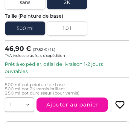
sans
2K
Taille (Peinture de base)
500 ml
1,0 l
46,90 €
(
37,52 €
/
1
L
)
TVA incluse plus frais d'expédition
Prêt à expédier, délai de livraison 1-2 jours
ouvrables
500
ml pot peinture de base
500
ml pot 2K vernis brillant
250
ml pot durcisseur (pour vernis)
Ajouter au panier