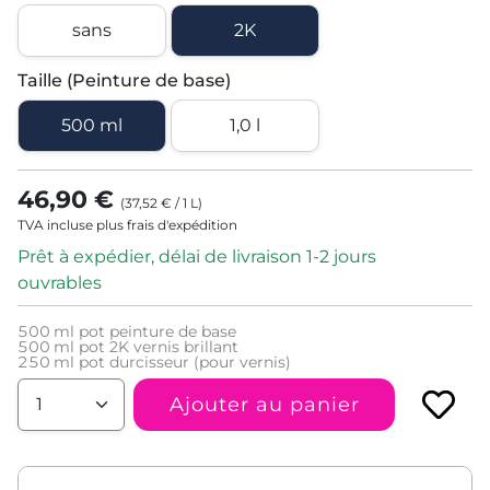
sans
2K
Taille (Peinture de base)
500 ml
1,0 l
46,90 €
(
37,52 €
/
1
L
)
TVA incluse plus frais d'expédition
Prêt à expédier, délai de livraison 1-2 jours
ouvrables
500
ml pot peinture de base
500
ml pot 2K vernis brillant
250
ml pot durcisseur (pour vernis)
Ajouter au panier