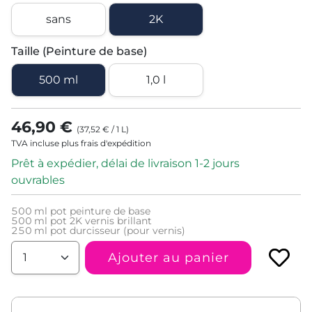
sans
2K
Taille (Peinture de base)
500 ml
1,0 l
46,90 €
(
37,52 €
/
1
L
)
TVA incluse plus frais d'expédition
Prêt à expédier, délai de livraison 1-2 jours
ouvrables
500
ml pot peinture de base
500
ml pot 2K vernis brillant
250
ml pot durcisseur (pour vernis)
Ajouter au panier