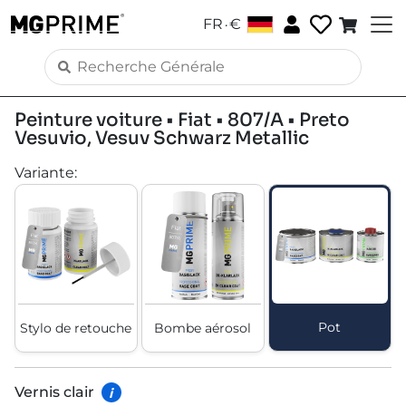
.
FR
€
Peinture voiture • Fiat • 807/A • Preto
Vesuvio, Vesuv Schwarz Metallic
Variante
:
Pot
Stylo de retouche
Bombe aérosol
Vernis clair
i