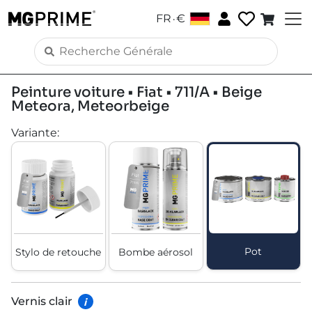
.
FR
€
Peinture voiture • Fiat • 711/A • Beige
Meteora, Meteorbeige
Variante
:
Pot
Stylo de retouche
Bombe aérosol
Vernis clair
i