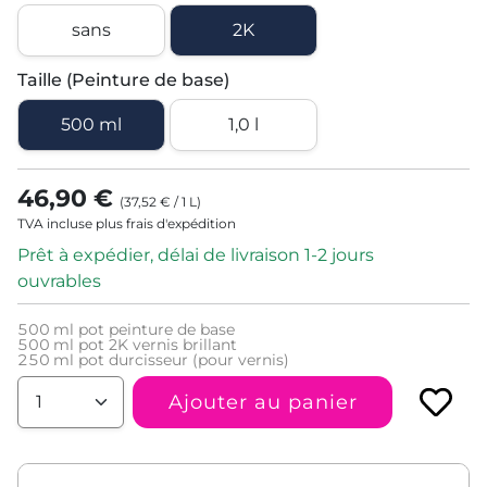
sans
2K
Taille (Peinture de base)
500 ml
1,0 l
46,90 €
(
37,52 €
/
1
L
)
TVA incluse plus frais d'expédition
Prêt à expédier, délai de livraison 1-2 jours
ouvrables
500
ml pot peinture de base
500
ml pot 2K vernis brillant
250
ml pot durcisseur (pour vernis)
Ajouter au panier