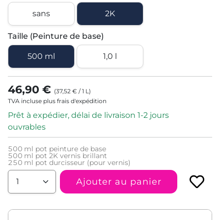
sans
2K
Taille (Peinture de base)
500 ml
1,0 l
46,90 €
(
37,52 €
/
1
L
)
TVA incluse plus frais d'expédition
Prêt à expédier, délai de livraison 1-2 jours
ouvrables
500
ml pot peinture de base
500
ml pot 2K vernis brillant
250
ml pot durcisseur (pour vernis)
Ajouter au panier