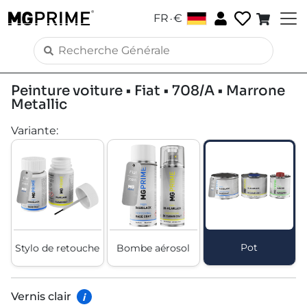
.
FR
€
Peinture voiture • Fiat • 708/A • Marrone
Metallic
Variante
:
Pot
Stylo de retouche
Bombe aérosol
Vernis clair
i