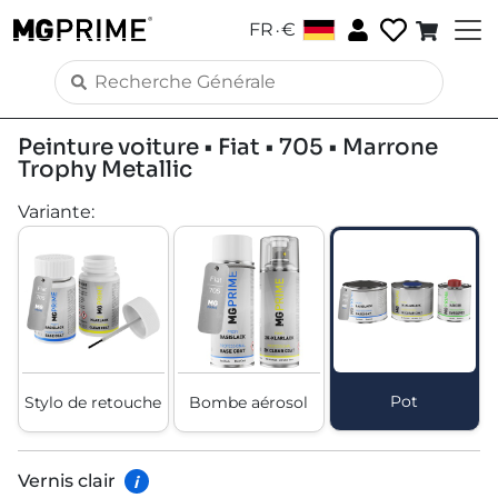
.
FR
€
Peinture voiture • Fiat • 705 • Marrone
Trophy Metallic
Variante
:
Pot
Stylo de retouche
Bombe aérosol
Vernis clair
i