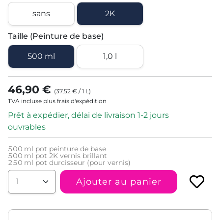
sans
2K
Taille (Peinture de base)
500 ml
1,0 l
46,90 €
(
37,52 €
/
1
L
)
TVA incluse plus frais d'expédition
Prêt à expédier, délai de livraison 1-2 jours
ouvrables
500
ml pot peinture de base
500
ml pot 2K vernis brillant
250
ml pot durcisseur (pour vernis)
Ajouter au panier