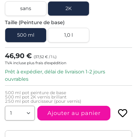
sans
2K
Taille (Peinture de base)
500 ml
1,0 l
46,90 €
(
37,52 €
/
1
L
)
TVA incluse plus frais d'expédition
Prêt à expédier, délai de livraison 1-2 jours
ouvrables
500
ml pot peinture de base
500
ml pot 2K vernis brillant
250
ml pot durcisseur (pour vernis)
Ajouter au panier