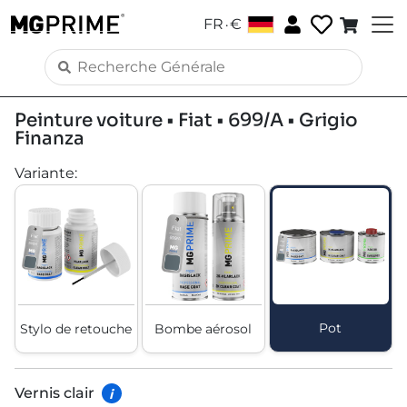
.
FR
€
Peinture voiture • Fiat • 699/A • Grigio
Finanza
Variante
:
Pot
Stylo de retouche
Bombe aérosol
Vernis clair
i