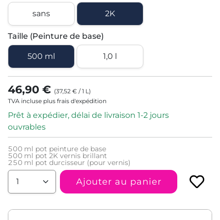
sans
2K
Taille (Peinture de base)
500 ml
1,0 l
46,90 €
(
37,52 €
/
1
L
)
TVA incluse plus frais d'expédition
Prêt à expédier, délai de livraison 1-2 jours
ouvrables
500
ml pot peinture de base
500
ml pot 2K vernis brillant
250
ml pot durcisseur (pour vernis)
Ajouter au panier