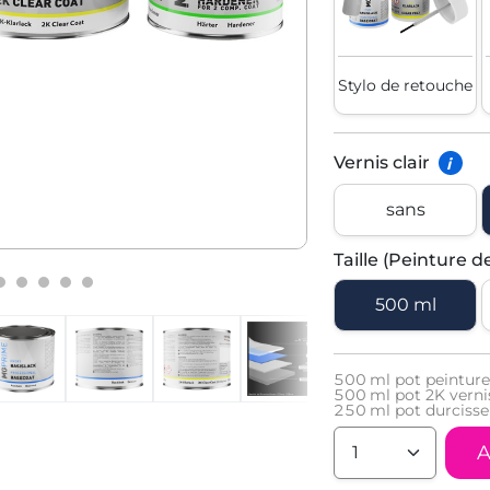
Stylo de retouche
Vernis clair
i
sans
Taille (Peinture d
500 ml
500
ml pot peinture
500
ml pot 2K vernis
250
ml pot durcisse
A