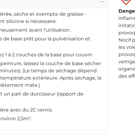
−
Dange
iérée, sèche et exempte de graisse -
inflam
t silicone si nécessaire.
irritat
neusement avant l'utilisation.
provoq
e de base prêt pour la pulvérisation et
Nocif p
les voi
provoq
 1 à 2 couches de la base pour couvrir.
vertige
peinture, laissez la couche de base sécher
organi
minutes). (Le temps de séchage dépend
des ef
a température extérieure. Après séchage, la
plètement mate.)
t un part de durcisseur (rapport de
re avec du 2C vernis.
nviron 2,5m².