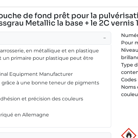
couche de fond prêt pour la pulvérisat
ssgrau Metallic la base + le 2C vernis 
Numéro
−
Pour 
Niveau
carrosserie, en métallique et en plastique
brillan
 un primaire pour plastique peut être
Type 
conte
ginal Equipment Manufacturer
Codes 
ée grâce à une bonne teneur de pigments
Noms 
couleu
adhésion et précision des couleurs
abriqué en Allemagne