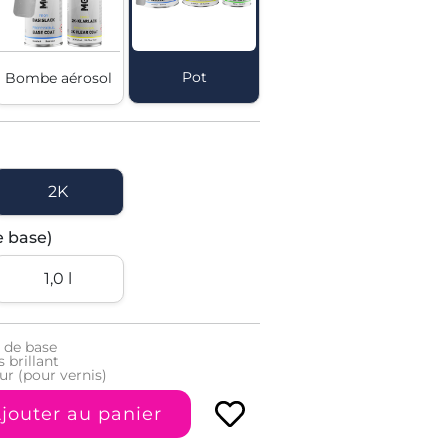
Pot
Bombe aérosol
2K
e base)
1,0 l
 de base
 brillant
ur (pour vernis)
jouter au panier