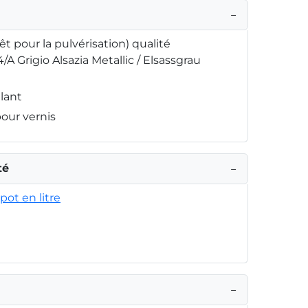
−
rêt pour la pulvérisation) qualité
/A Grigio Alsazia Metallic / Elsassgrau
llant
pour vernis
té
−
pot en litre
−