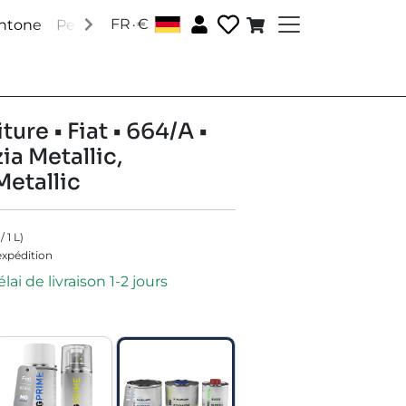
.
FR
€
antone
Peintures RAL
Peintures spéciales
Accessoire
ture • Fiat • 664/A •
ia Metallic,
Metallic
/
1
L
)
'expédition
lai de livraison 1-2 jours