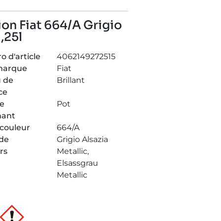
ion Fiat 664/A Grigio
1,25l
 d'article
4062149272515
marque
Fiat
 de
Brillant
ce
de
Pot
nant
couleur
664/A
de
Grigio Alsazia
rs
Metallic,
Elsassgrau
Metallic