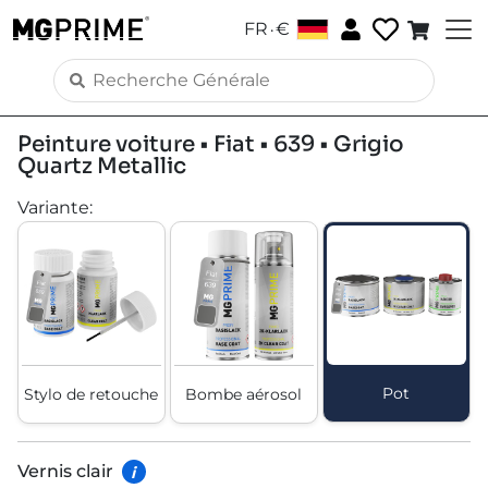
.
FR
€
Peinture voiture • Fiat • 639 • Grigio
Quartz Metallic
Variante
:
Pot
Stylo de retouche
Bombe aérosol
Vernis clair
i