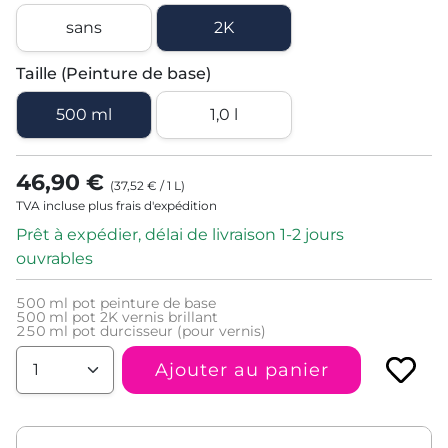
sans
2K
Taille (Peinture de base)
500 ml
1,0 l
46,90 €
(
37,52 €
/
1
L
)
TVA incluse plus frais d'expédition
Prêt à expédier, délai de livraison 1-2 jours
ouvrables
500
ml pot peinture de base
500
ml pot 2K vernis brillant
250
ml pot durcisseur (pour vernis)
Ajouter au panier