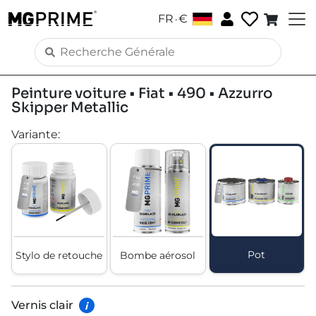
.
FR
€
Peinture voiture • Fiat • 490 • Azzurro
Skipper Metallic
Variante
:
Pot
Stylo de retouche
Bombe aérosol
Vernis clair
i