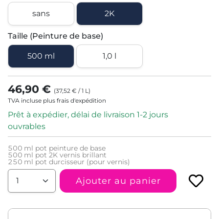
sans
2K
Taille (Peinture de base)
500 ml
1,0 l
46,90 €
(
37,52 €
/
1
L
)
TVA incluse plus frais d'expédition
Prêt à expédier, délai de livraison 1-2 jours
ouvrables
500
ml pot peinture de base
500
ml pot 2K vernis brillant
250
ml pot durcisseur (pour vernis)
Ajouter au panier