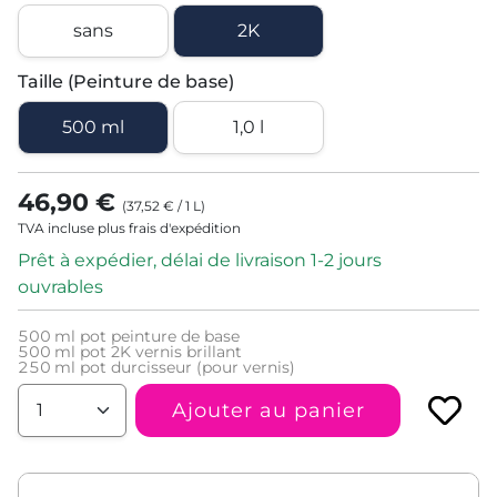
sans
2K
Taille (Peinture de base)
500 ml
1,0 l
46,90 €
(
37,52 €
/
1
L
)
TVA incluse plus frais d'expédition
Prêt à expédier, délai de livraison 1-2 jours
ouvrables
500
ml pot peinture de base
500
ml pot 2K vernis brillant
250
ml pot durcisseur (pour vernis)
Ajouter au panier