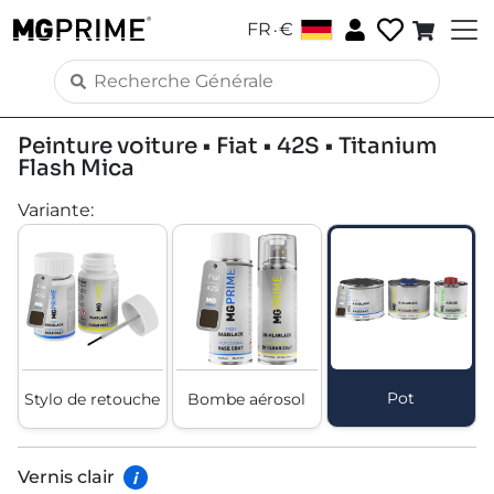
.
FR
€
Peinture voiture • Fiat • 42S • Titanium
Flash Mica
Variante
:
Pot
Stylo de retouche
Bombe aérosol
Vernis clair
i