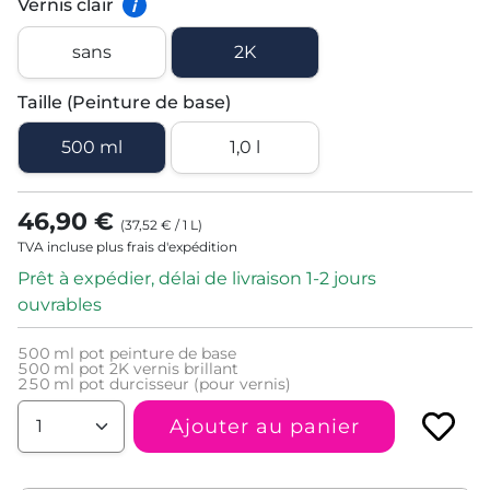
Vernis clair
i
sans
2K
Taille (Peinture de base)
500 ml
1,0 l
46,90 €
(
37,52 €
/
1
L
)
TVA incluse plus frais d'expédition
Prêt à expédier, délai de livraison 1-2 jours
ouvrables
500
ml pot peinture de base
500
ml pot 2K vernis brillant
250
ml pot durcisseur (pour vernis)
Ajouter au panier