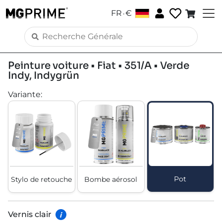
.
FR
€
Peinture voiture • Fiat • 351/A • Verde
Indy, Indygrün
Variante
:
Pot
Stylo de retouche
Bombe aérosol
Vernis clair
i