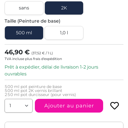
sans
2K
Taille (Peinture de base)
500 ml
1,0 l
46,90 €
(
37,52 €
/
1
L
)
TVA incluse plus frais d'expédition
Prêt à expédier, délai de livraison 1-2 jours
ouvrables
500
ml pot peinture de base
500
ml pot 2K vernis brillant
250
ml pot durcisseur (pour vernis)
Ajouter au panier