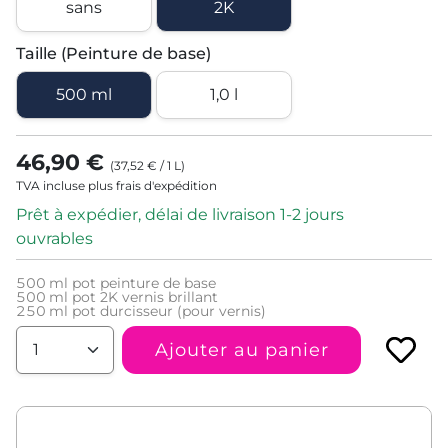
sans
2K
Taille (Peinture de base)
500 ml
1,0 l
46,90 €
(
37,52 €
/
1
L
)
TVA incluse plus frais d'expédition
Prêt à expédier, délai de livraison 1-2 jours
ouvrables
500
ml pot peinture de base
500
ml pot 2K vernis brillant
250
ml pot durcisseur (pour vernis)
Ajouter au panier