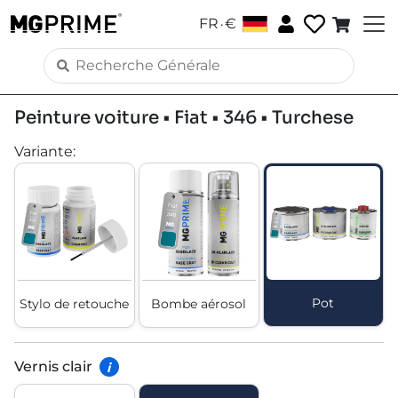
.
FR
€
Peinture voiture • Fiat • 346 • Turchese
Variante
:
Pot
Stylo de retouche
Bombe aérosol
Vernis clair
i