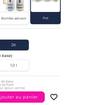
Pot
Bombe aérosol
2K
e base)
1,0 l
 de base
 brillant
ur (pour vernis)
jouter au panier