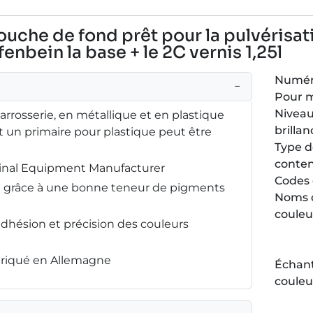
couche de fond prêt pour la pulvérisat
fenbein la base + le 2C vernis 1,25l
Numéro
−
Pour 
Niveau
carrosserie, en métallique et en plastique
brillan
 un primaire pour plastique peut être
Type 
conte
ginal Equipment Manufacturer
Codes 
ée grâce à une bonne teneur de pigments
Noms 
couleu
adhésion et précision des couleurs
abriqué en Allemagne
Échant
couleu