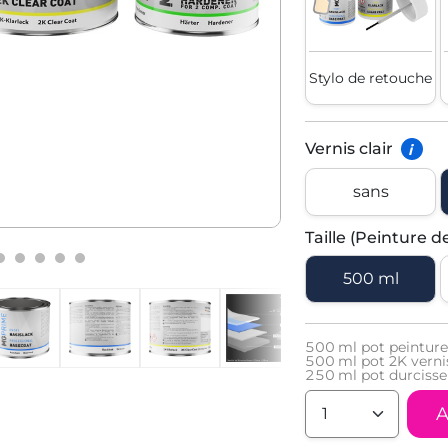
Stylo de retouche
Vernis clair
i
sans
Taille (Peinture d
500 ml
500
ml pot peinture
500
ml pot 2K vernis
250
ml pot durcisse
A