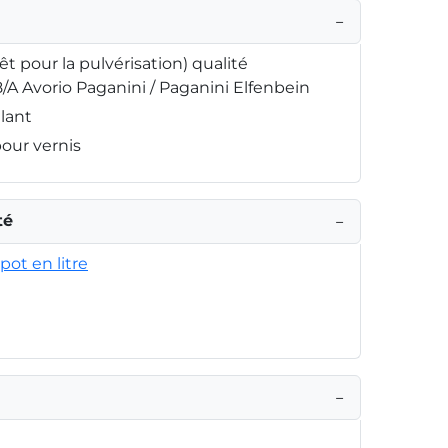
−
rêt pour la pulvérisation) qualité
8/A Avorio Paganini / Paganini Elfenbein
llant
pour vernis
té
−
pot en litre
−