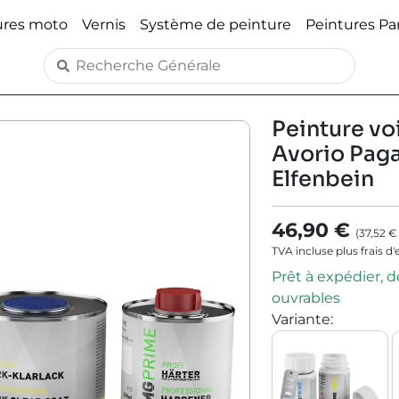
ures moto
Vernis
Système de peinture
Peintures P
Peinture voi
Avorio Paga
Elfenbein
46,90 €
(
37,52 €
TVA incluse plus frais d
Prêt à expédier, dé
ouvrables
Variante
: