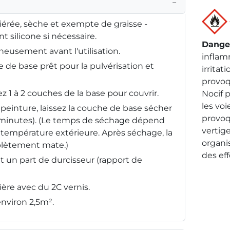
−
iérée, sèche et exempte de graisse -
t silicone si nécessaire.
Dange
neusement avant l'utilisation.
inflam
e de base prêt pour la pulvérisation et
irritat
provoq
 1 à 2 couches de la base pour couvrir.
Nocif p
les voi
peinture, laissez la couche de base sécher
provoq
minutes). (Le temps de séchage dépend
vertige
a température extérieure. Après séchage, la
organi
plètement mate.)
des ef
t un part de durcisseur (rapport de
re avec du 2C vernis.
nviron 2,5m².