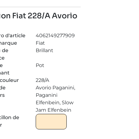
ion Fiat 228/A Avorio
 d'article
4062149277909
marque
Fiat
 de
Brillant
ce
de
Pot
nant
couleur
228/A
de
Avorio Paganini,
rs
Paganini
Elfenbein, Slow
Jam Elfenbein
illon de
r