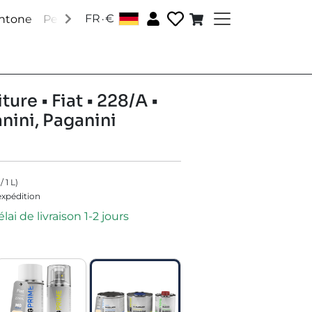
.
FR
€
antone
Peintures RAL
Peintures spéciales
Accessoire
ture • Fiat • 228/A •
nini, Paganini
/
1
L
)
'expédition
lai de livraison 1-2 jours