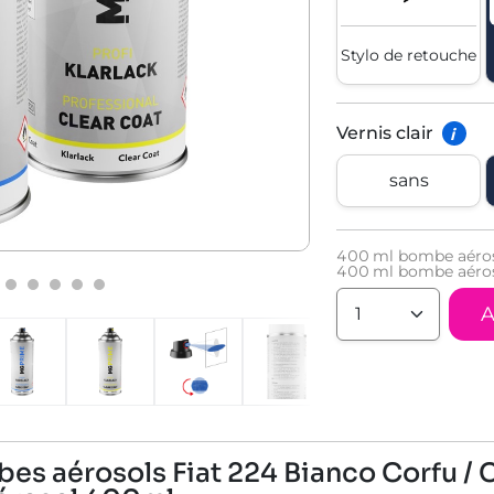
Stylo de retouche
Vernis clair
i
sans
400
ml bombe aéros
400
ml bombe aéroso
A
es aérosols Fiat 224 Bianco Corfu / 