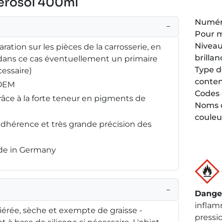
aérosol 400ml
Numéro
−
Pour 
Niveau
ration sur les pièces de la carrosserie, en
brillan
(dans ce cas éventuellement un primaire
Type 
essaire)
conte
 OEM
Codes 
râce à la forte teneur en pigments de
Noms 
couleu
adhérence et très grande précision des
ade in Germany
−
Dange
inflam
iérée, sèche et exempte de graisse -
pressio