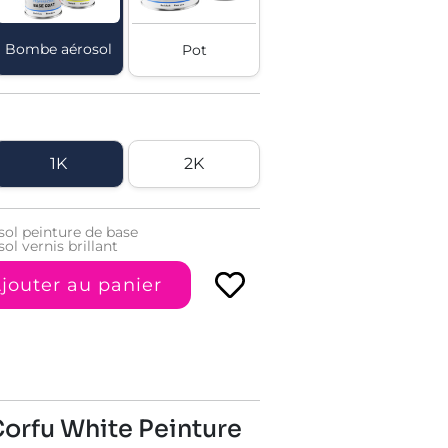
Bombe aérosol
Pot
1K
2K
ol peinture de base
l vernis brillant
jouter au panier
Corfu White Peinture