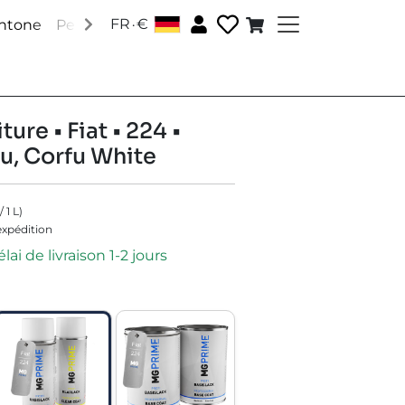
.
FR
€
antone
Peintures RAL
Peintures spéciales
Accessoire
ture • Fiat • 224 •
u, Corfu White
/
1
L
)
'expédition
lai de livraison 1-2 jours