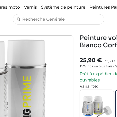
ures moto
Vernis
Système de peinture
Peintures P
Peinture voi
Bianco Corf
25,90 €
(
32,38 €
TVA incluse plus frais d
Prêt à expédier, dé
ouvrables
Variante
: