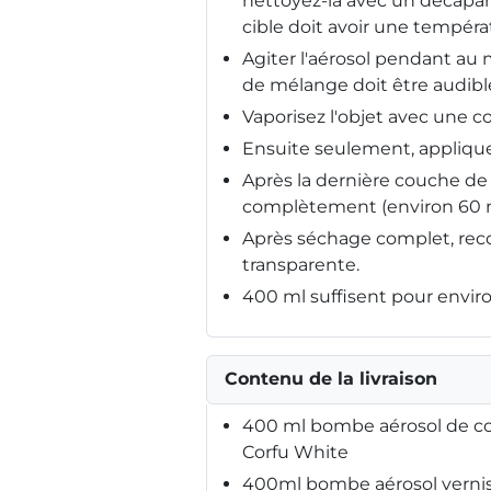
nettoyez-la avec un décapant
cible doit avoir une tempéra
Agiter l'aérosol pendant au m
de mélange doit être audible
Vaporisez l'objet avec une co
Ensuite seulement, applique
Après la dernière couche de 
complètement (environ 60 
Après séchage complet, rec
transparente.
400 ml suffisent pour enviro
Contenu de la livraison
400 ml bombe aérosol de cou
Corfu White
400ml bombe aérosol vernis 