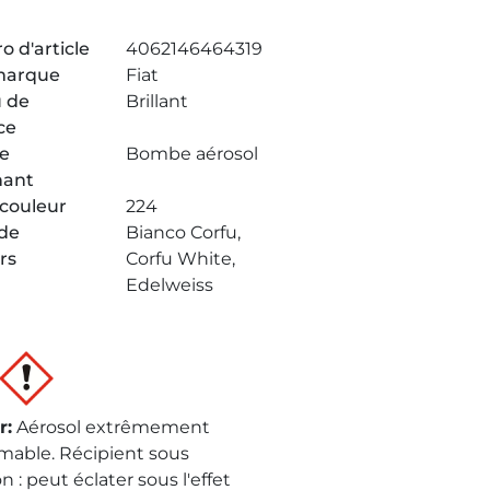
 d'article
4062146464319
marque
Fiat
 de
Brillant
ce
de
Bombe aérosol
nant
couleur
224
de
Bianco Corfu,
rs
Corfu White,
Edelweiss
r
:
Aérosol extrêmement
mable. Récipient sous
n : peut éclater sous l'effet