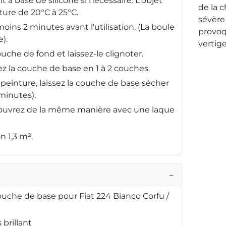
 à base de silicone si nécessaire. L'objet
de la 
ture de 20°C à 25°C.
sévère 
oins 2 minutes avant l'utilisation. (La boule
provoq
).
vertige
uche de fond et laissez-le clignoter.
z la couche de base en 1 à 2 couches.
peinture, laissez la couche de base sécher
minutes).
ouvrez de la même manière avec une laque
n 1,3 m².
−
che de base pour Fiat 224 Bianco Corfu /
brillant