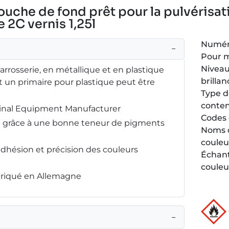
couche de fond prêt pour la pulvérisat
 2C vernis 1,25l
Numéro
−
Pour 
Niveau
carrosserie, en métallique et en plastique
brillan
 un primaire pour plastique peut être
Type 
conte
ginal Equipment Manufacturer
Codes 
ée grâce à une bonne teneur de pigments
Noms 
couleu
adhésion et précision des couleurs
Échant
couleu
abriqué en Allemagne
−