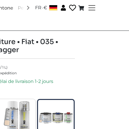
.
FR
€
antone
Peintures RAL
Peintures spéciales
Accessoire
ture • Fiat • 035 •
agger
/
1
L
)
'expédition
lai de livraison 1-2 jours