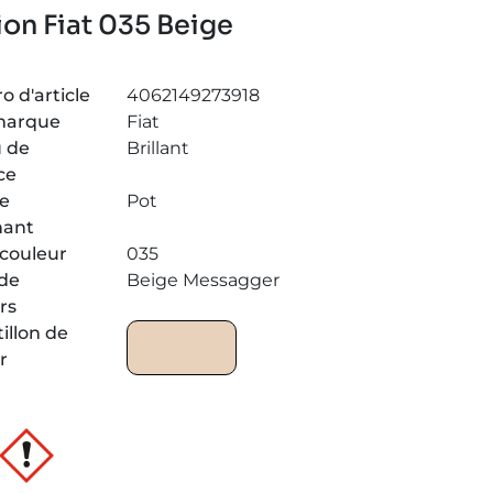
ion Fiat 035 Beige
 d'article
4062149273918
marque
Fiat
 de
Brillant
ce
de
Pot
nant
couleur
035
de
Beige Messagger
rs
illon de
r