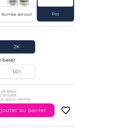
Pot
Bombe aérosol
2K
e base)
1,0 l
 de base
 brillant
ur (pour vernis)
jouter au panier