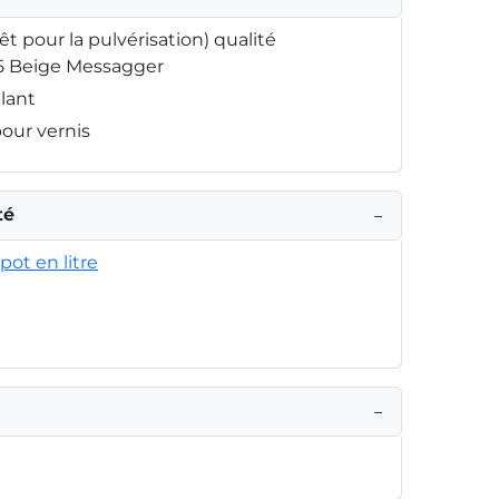
rêt pour la pulvérisation) qualité
35 Beige Messagger
llant
pour vernis
té
−
pot en litre
−