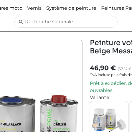
ures moto
Vernis
Système de peinture
Peintures P
Peinture voi
Beige Mess
46,90 €
(
37,52 €
TVA incluse plus frais d
Prêt à expédier, dé
ouvrables
Variante
: