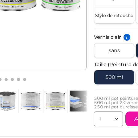
Stylo de retouche
Vernis clair
i
sans
Taille (Peinture d
500 ml
500
ml pot peinture
500
ml pot 2K vernis
250
ml pot durcisse
A