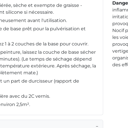
Dange
iérée, sèche et exempte de graisse -
inflam
t silicone si nécessaire.
irritat
neusement avant l'utilisation.
provoq
e de base prêt pour la pulvérisation et
Nocif p
les voi
 1 à 2 couches de la base pour couvrir.
provoq
vertige
peinture, laissez la couche de base sécher
organi
minutes). (Le temps de séchage dépend
des ef
a température extérieure. Après séchage, la
plètement mate.)
t un part de durcisseur (rapport de
re avec du 2C vernis.
nviron 2,5m².
−