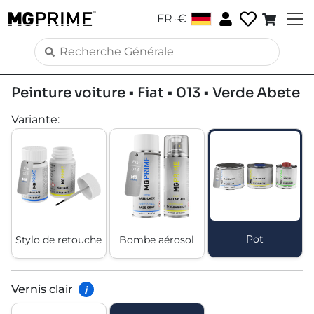
.
FR
€
Peinture voiture • Fiat • 013 • Verde Abete
Variante
:
Pot
Stylo de retouche
Bombe aérosol
Vernis clair
i