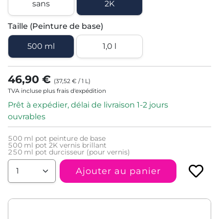
sans
2K
Taille (Peinture de base)
500 ml
1,0 l
46,90 €
(
37,52 €
/
1
L
)
TVA incluse plus frais d'expédition
Prêt à expédier, délai de livraison 1-2 jours
ouvrables
500
ml pot peinture de base
500
ml pot 2K vernis brillant
250
ml pot durcisseur (pour vernis)
Ajouter au panier