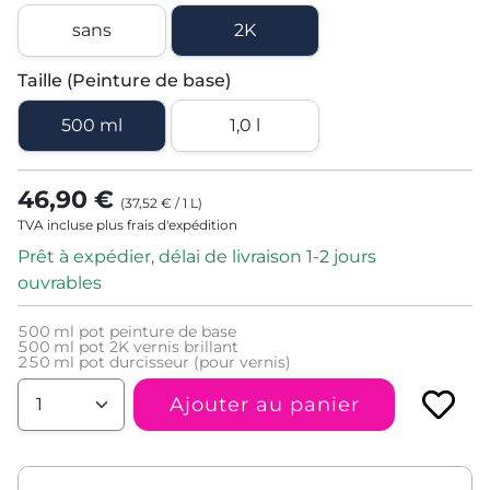
sans
2K
Taille (Peinture de base)
500 ml
1,0 l
46,90 €
(
37,52 €
/
1
L
)
TVA incluse plus frais d'expédition
Prêt à expédier, délai de livraison 1-2 jours
ouvrables
500
ml pot peinture de base
500
ml pot 2K vernis brillant
250
ml pot durcisseur (pour vernis)
Ajouter au panier