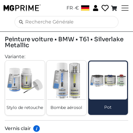
.
FR
€
Peinture voiture • BMW • T61 • Silverlake
Metallic
Variante
:
Pot
Stylo de retouche
Bombe aérosol
Vernis clair
i