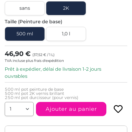
sans
2K
Taille (Peinture de base)
500 ml
1,0 l
46,90 €
(
37,52 €
/
1
L
)
TVA incluse plus frais d'expédition
Prêt à expédier, délai de livraison 1-2 jours
ouvrables
500
ml pot peinture de base
500
ml pot 2K vernis brillant
250
ml pot durcisseur (pour vernis)
Ajouter au panier