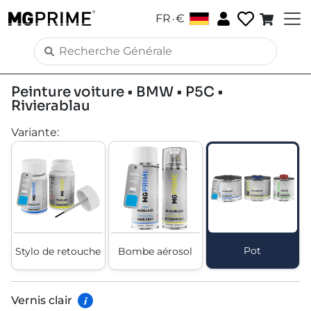
.
FR
€
Peinture voiture • BMW • P5C •
Rivierablau
Variante
:
Pot
Stylo de retouche
Bombe aérosol
Vernis clair
i