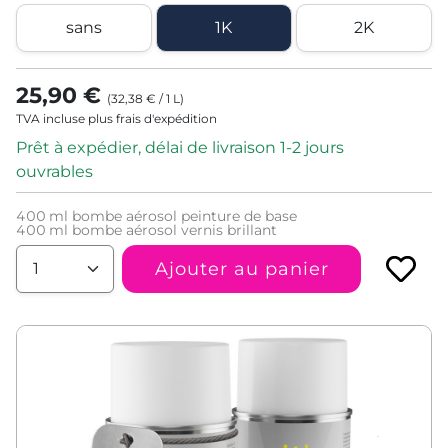
sans
1K
2K
25,90 €
(
32,38 €
/
1
L
)
TVA incluse plus frais d'expédition
Prêt à expédier, délai de livraison 1-2 jours
ouvrables
400
ml bombe aérosol peinture de base
400
ml bombe aérosol vernis brillant
Ajouter au panier