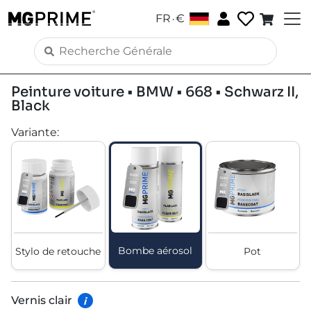
.
FR
€
Peinture voiture • BMW • 668 • Schwarz II,
Black
Variante
:
Bombe aérosol
Stylo de retouche
Pot
Vernis clair
i