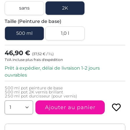
sans
2K
Taille (Peinture de base)
500 ml
1,0 l
46,90 €
(
37,52 €
/
1
L
)
TVA incluse plus frais d'expédition
Prêt à expédier, délai de livraison 1-2 jours
ouvrables
500
ml pot peinture de base
500
ml pot 2K vernis brillant
250
ml pot durcisseur (pour vernis)
Ajouter au panier