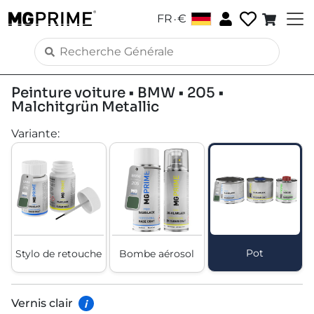
.
FR
€
Peinture voiture • BMW • 205 •
Malchitgrün Metallic
Variante
:
Pot
Stylo de retouche
Bombe aérosol
Vernis clair
i