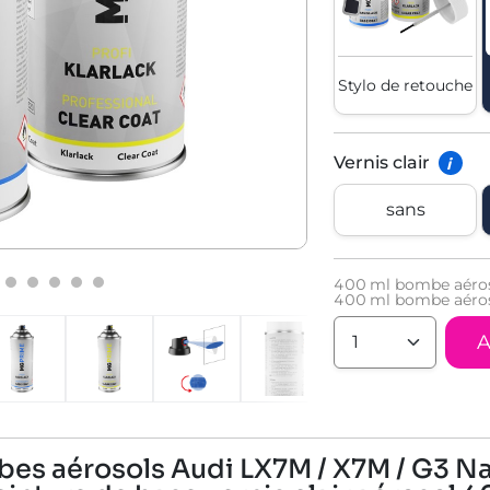
Stylo de retouche
Vernis clair
i
sans
400
ml bombe aéros
400
ml bombe aéroso
A
bes aérosols Audi LX7M / X7M / G3 Na