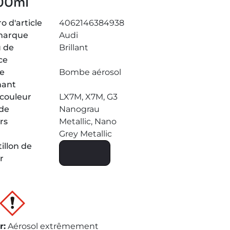
400ml
 d'article
4062146384938
marque
Audi
 de
Brillant
ce
de
Bombe aérosol
nant
couleur
LX7M, X7M, G3
de
Nanograu
rs
Metallic, Nano
Grey Metallic
illon de
r
r
:
Aérosol extrêmement