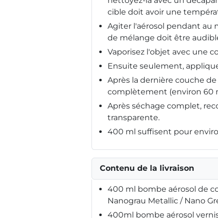
nettoyez-la avec un décapant
cible doit avoir une tempéra
Agiter l'aérosol pendant au m
de mélange doit être audible
Vaporisez l'objet avec une co
Ensuite seulement, applique
Après la dernière couche de 
complètement (environ 60 
Après séchage complet, rec
transparente.
400 ml suffisent pour enviro
Contenu de la livraison
400 ml bombe aérosol de co
Nanograu Metallic / Nano Gre
400ml bombe aérosol vernis 