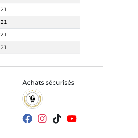
021
021
021
021
Achats sécurisés