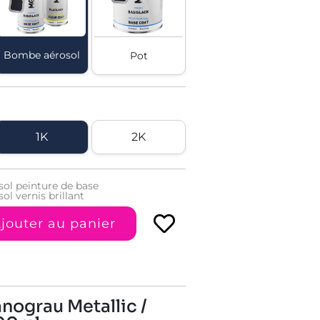
Bombe aérosol
Pot
1K
2K
ol peinture de base
l vernis brillant
jouter au panier
nograu Metallic /