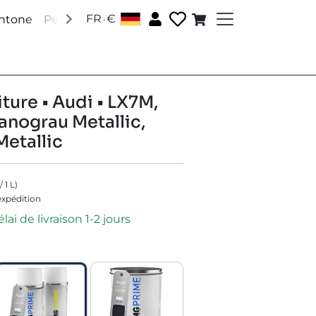
.
FR
€
antone
Peintures RAL
Peintures spéciales
Accessoire
ture • Audi • LX7M,
anograu Metallic,
etallic
/
1
L
)
'expédition
lai de livraison 1-2 jours