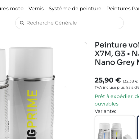
ures moto
Vernis
Système de peinture
Peintures P
Peinture voi
X7M, G3 • N
Nano Grey M
25,90 €
(
32,38 €
TVA incluse plus frais d
Prêt à expédier, dé
ouvrables
Variante
: