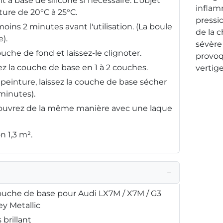
 à base de silicone si nécessaire. L'objet
inflam
ture de 20°C à 25°C.
pressio
oins 2 minutes avant l'utilisation. (La boule
de la 
).
sévère 
uche de fond et laissez-le clignoter.
provoq
z la couche de base en 1 à 2 couches.
vertige
peinture, laissez la couche de base sécher
minutes).
ouvrez de la même manière avec une laque
n 1,3 m².
−
uche de base pour Audi LX7M / X7M / G3
y Metallic
brillant