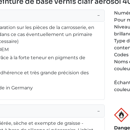
inture de base vernis clair aérosol 
Numéro
−
Pour 
Niveau
ration sur les pièces de la carrosserie, en
brillan
(dans ce cas éventuellement un primaire
Type 
essaire)
conte
 OEM
Codes 
râce à la forte teneur en pigments de
Noms 
couleu
adhérence et très grande précision des
Échant
ade in Germany
couleu
−
iérée, sèche et exempte de graisse -
Dange