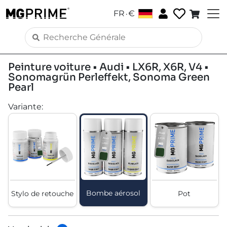
.
FR
€
Peinture voiture • Audi • LX6R, X6R, V4 •
Sonomagrün Perleffekt, Sonoma Green
Pearl
Variante
:
Bombe aérosol
Stylo de retouche
Pot