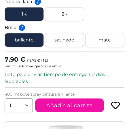
Tipo de laca
i
1K
2K
Brillo
i
brillante
satinado
mate
7,90 €
(
19,75 €
/
1
L
)
IVA incluido más gastos de envío
Listo para enviar, tiempo de entrega 1-2 días
laborables
400 ml bote spray pintura brillante
Añadir al carrito