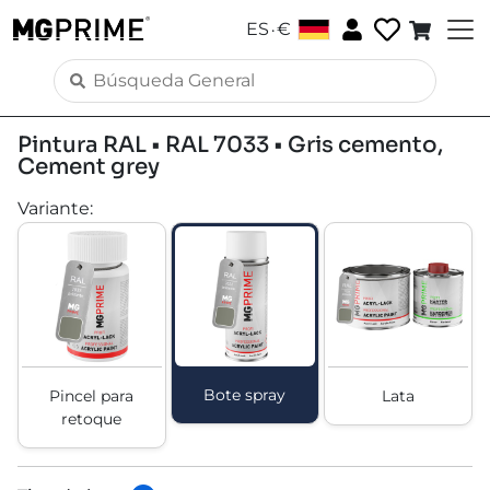
.
ES
€
Pintura RAL • RAL 7033 • Gris cemento,
Cement grey
Variante
:
Bote spray
Pincel para
Lata
retoque