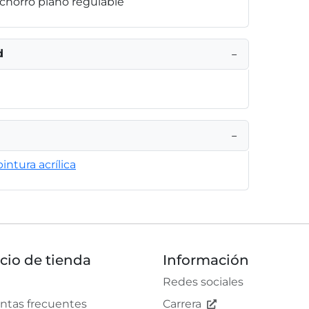
 chorro plano regulable
d
−
−
intura acrílica
icio de tienda
Información
Redes sociales
ntas frecuentes
Carrera