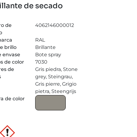
illante de secado
o de
4062146000012
o
marca
RAL
e brillo
Brillante
e envase
Bote spray
s de color
7030
es de
Gris piedra, Stone
s
grey, Steingrau,
Gris pierre, Grigio
pietra, Steengrijs
a de color