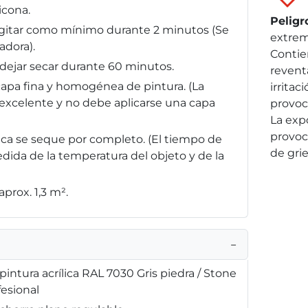
icona.
Peligr
, agitar como mínimo durante 2 minutos (Se
extrem
adora).
Contie
y dejar secar durante 60 minutos.
reventa
capa fina y homogénea de pintura. (La
irritac
 excelente y no debe aplicarse una capa
provoc
La exp
provoc
ílica se seque por completo. (El tiempo de
de grie
da de la temperatura del objeto y de la
prox. 1,3 m².
−
intura acrílica RAL 7030 Gris piedra / Stone
fesional