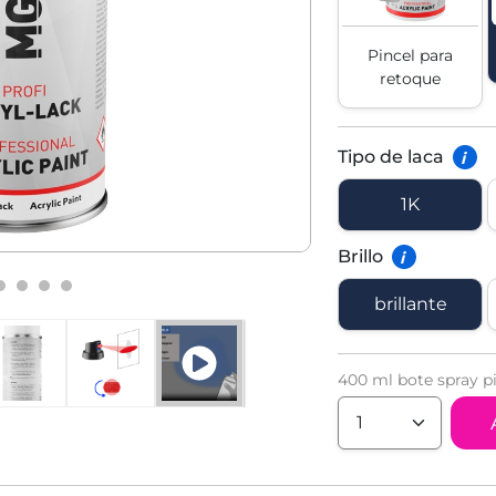
Pincel para
retoque
Tipo de laca
i
1K
Brillo
i
brillante
400 ml bote spray pi