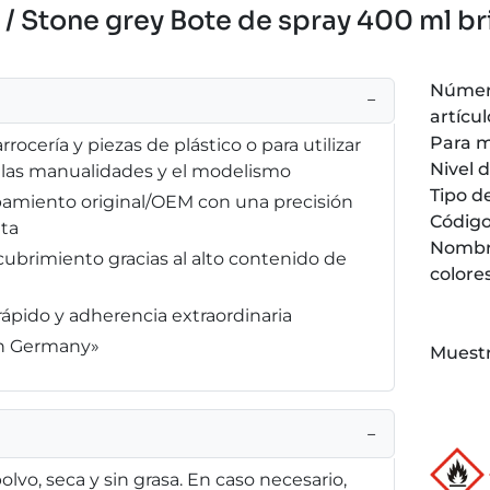
/ Stone grey Bote de spray 400 ml br
Númer
−
artícul
Para 
rrocería y piezas de plástico o para utilizar
Nivel d
, las manualidades y el modelismo
Tipo d
pamiento original/OEM con una precisión
Código
ta
Nombr
brimiento gracias al alto contenido de
colore
ápido y adherencia extraordinaria
in Germany»
Muestr
−
olvo, seca y sin grasa. En caso necesario,