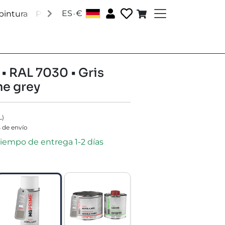
.
ES
€
pintura
Pinturas Pantone
Pinturas RAL
Pinturas esp
 • RAL 7030 • Gris
ne grey
L
)
 de envío
 tiempo de entrega 1-2 días