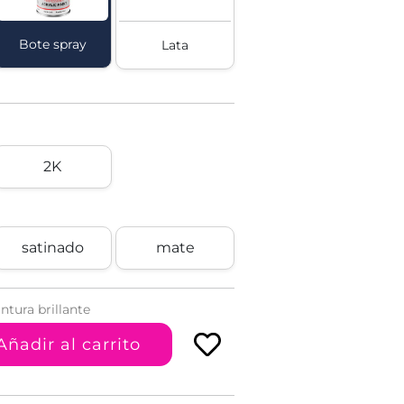
Bote spray
Lata
2K
satinado
mate
ntura brillante
Añadir al carrito