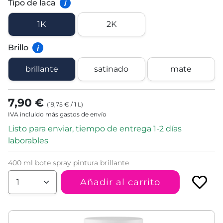
Tipo de laca
i
1K
2K
Brillo
i
brillante
satinado
mate
7,90 €
(
19,75 €
/
1
L
)
IVA incluido más gastos de envío
Listo para enviar, tiempo de entrega 1-2 días
laborables
400 ml bote spray pintura brillante
Añadir al carrito