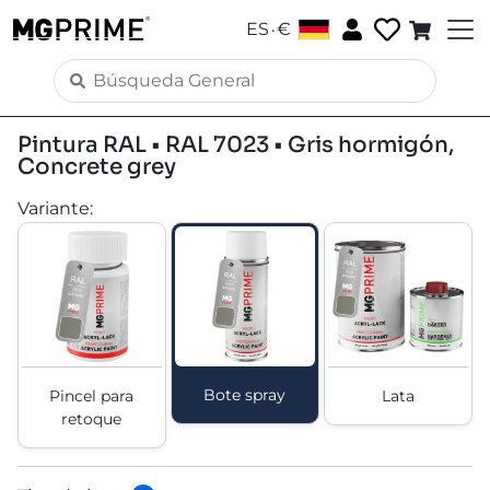
.
ES
€
Pintura RAL • RAL 7023 • Gris hormigón,
Concrete grey
Variante
:
Bote spray
Pincel para
Lata
retoque