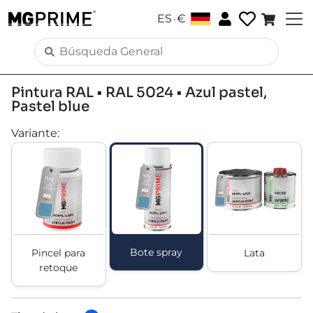
.
ES
€
Pintura RAL • RAL 5024 • Azul pastel,
Pastel blue
Variante
:
Bote spray
Pincel para
Lata
retoque