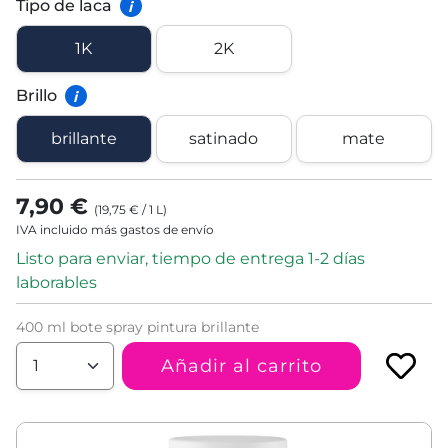
Tipo de laca
i
1K
2K
Brillo
i
brillante
satinado
mate
7,90 €
(
19,75 €
/
1
L
)
IVA incluido más gastos de envío
Listo para enviar, tiempo de entrega 1-2 días
laborables
400 ml bote spray pintura brillante
Añadir al carrito