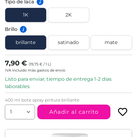
Tipo de laca
i
1K
2K
Brillo
i
brillante
satinado
mate
7,90 €
(
19,75 €
/
1
L
)
IVA incluido más gastos de envío
Listo para enviar, tiempo de entrega 1-2 días
laborables
400 ml bote spray pintura brillante
Añadir al carrito