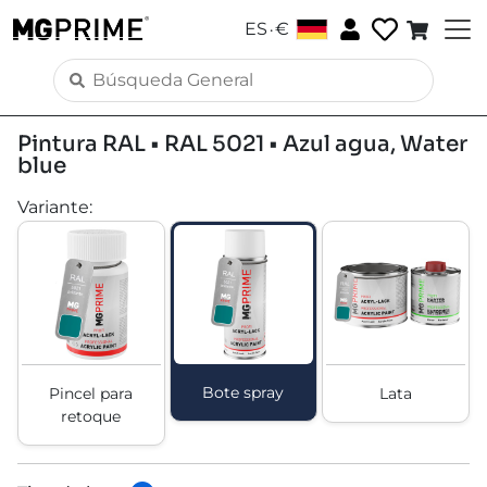
.
ES
€
Pintura RAL • RAL 5021 • Azul agua, Water
blue
Variante
:
Bote spray
Pincel para
Lata
retoque