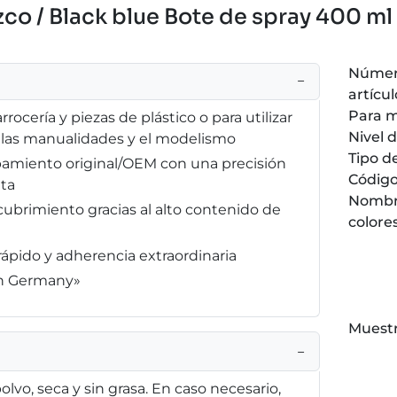
co / Black blue Bote de spray 400 ml 
Númer
−
artícul
Para 
rrocería y piezas de plástico o para utilizar
Nivel d
, las manualidades y el modelismo
Tipo d
pamiento original/OEM con una precisión
Código
ta
Nombr
brimiento gracias al alto contenido de
colore
ápido y adherencia extraordinaria
in Germany»
Muestr
−
olvo, seca y sin grasa. En caso necesario,