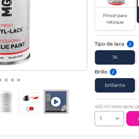
Pincel para
retoque
Tipo de laca
i
1K
Brillo
i
brillante
400 ml bote spray pi