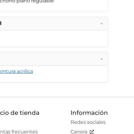
 chorro plano regulable
d
−
−
intura acrílica
icio de tienda
Información
Redes sociales
ntas frecuentes
Carrera