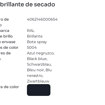
brillante de secado
o de
4062146000654
o
marca
RAL
e brillo
Brillante
e envase
Bote spray
s de color
5004
es de
Azul negruzco,
s
Black blue,
Schwarzblau,
Bleu noir, Blu
nerastro,
Zwartblauw
a de color