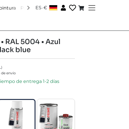
.
ES
€
pintura
Pinturas Pantone
Pinturas RAL
Pinturas esp
 • RAL 5004 • Azul
lack blue
L
)
 de envío
 tiempo de entrega 1-2 días