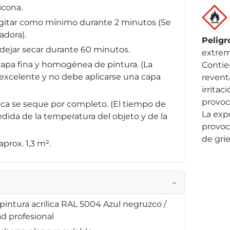
icona.
, agitar como mínimo durante 2 minutos (Se
adora).
Peligr
y dejar secar durante 60 minutos.
extrem
capa fina y homogénea de pintura. (La
Contie
 excelente y no debe aplicarse una capa
reventa
irritac
provoc
ílica se seque por completo. (El tiempo de
La exp
da de la temperatura del objeto y de la
provoc
de grie
prox. 1,3 m².
−
intura acrílica RAL 5004 Azul negruzco /
ad profesional