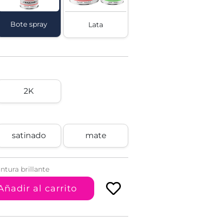
Bote spray
Lata
2K
satinado
mate
ntura brillante
Añadir al carrito