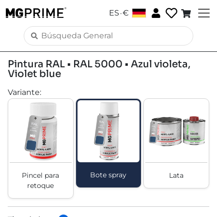
.
ES
€
Pintura RAL • RAL 5000 • Azul violeta,
Violet blue
Variante
:
Bote spray
Pincel para
Lata
retoque