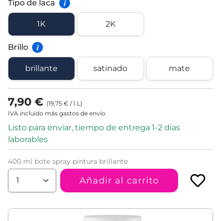
Tipo de laca
i
1K
2K
Brillo
i
brillante
satinado
mate
7,90 €
(
19,75 €
/
1
L
)
IVA incluido más gastos de envío
Listo para enviar, tiempo de entrega 1-2 días
laborables
400 ml bote spray pintura brillante
Añadir al carrito