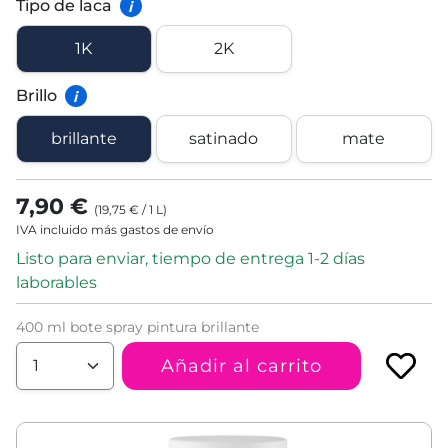
Tipo de laca
i
1K
2K
Brillo
i
brillante
satinado
mate
7,90 €
(
19,75 €
/
1
L
)
IVA incluido más gastos de envío
Listo para enviar, tiempo de entrega 1-2 días
laborables
400 ml bote spray pintura brillante
Añadir al carrito