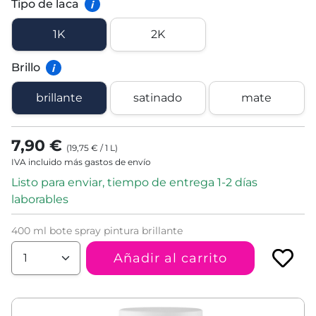
Tipo de laca
i
1K
2K
Brillo
i
brillante
satinado
mate
7,90 €
(
19,75 €
/
1
L
)
IVA incluido más gastos de envío
Listo para enviar, tiempo de entrega 1-2 días
laborables
400 ml bote spray pintura brillante
Añadir al carrito